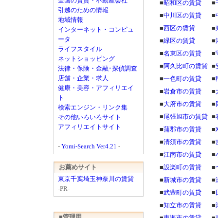
全国の賃貸・不動産会社
■
昭和区の賃貸
■
引越のための情報
■
中川区の賃貸
■
地域情報
■
西区の賃貸
■
インターネット・コンピュ
ータ
■
緑区の賃貸
■
ライフスタイル
■
名東区の賃貸
■
ネットショッピング
■
阿久比町の賃貸
■
法律・保険・金融･探偵調査
店舗・企業・求人
■
一色町の賃貸
■
健康・美容・アフィリエイ
■
岩倉市の賃貸
■
ト
■
大府市の賃貸
■
検索エンジン・リンク集
■
尾張旭市の賃貸
■
その他いろいろサイト
アフィリエイトサイト
■
蒲郡市の賃貸
■
■
清須市の賃貸
■
-
Yomi-Search Ver4.21
-
■
江南市の賃貸
■
お薦めサイト
■
設楽町の賃貸
■
東京千葉埼玉神奈川の賃貸
■
新城市の賃貸
■
-PR-
■
武豊町の賃貸
■
■
知立市の賃貸
■
■管理用
■
東海市の賃貸
■